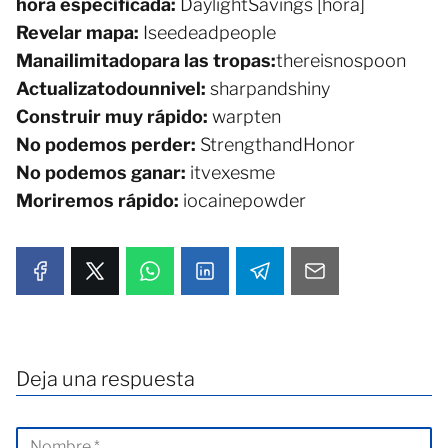
hora
e
specificada:
DaylightSavings [hora]
Revelar
mapa:
Iseedeadpeople
Mana
ilimitado
para las tropas:
thereisnospoon
Actualiza
todo
un
nivel:
sharpandshiny
Construir muy rápido:
warpten
No podemos perder:
StrengthandHonor
No podemos ganar:
itvexesme
Moriremos rápido:
iocainepowder
Deja una respuesta