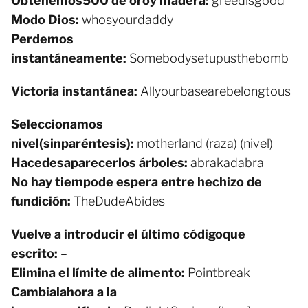
Obtenemos
500 de oro
y madera:
greedisgood
Modo Dios:
whosyourdaddy
Perdemos
instantáneamente:
Somebodysetupusthebomb
Victoria instantánea:
Allyourbasearebelongtous
Seleccionamos
nivel
(sin
paréntesis
)
:
motherland (raza) (nivel)
Hace
desaparecer
los árboles:
abrakadabra
No hay tiempo
de espera entre hechizo de
fundición:
TheDudeAbides
Vuelve a introducir el último código
que
escrito:
=
Elimina el límite de alimento:
Pointbreak
Cambia
la
hora a la