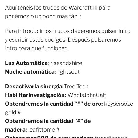
Aquí tenéis los trucos de Warcraft III para
ponérnoslo un poco más fácil:
Para introducir los trucos deberemos pulsar Intro
y escribir estos códigos. Después pulsaremos
Intro para que funcionen.
Luz Automática
: riseandshine
Noche automática:
lightsout
Desactivar
la sinergia:
Tree Tech
Habilitar
Investigación:
WhoIsJohnGalt
Obtendremos la cantidad “
#” de oro:
keysersoze
gold #
Obtendremos la cantidad “
#” de
madera
:
leafittome #