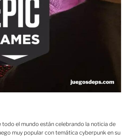
e todo el mundo están celebrando la noticia de
uego muy popular con temática cyberpunk en su