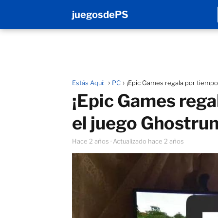
juegosdePS
Estás Aquí:
PC
¡Epic Games regala por tiempo 
¡Epic Games rega
el juego Ghostrun
hace 2 años
· Actualizado hace 2 años